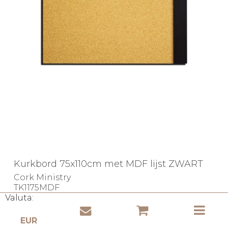
Kurkbord 75x110cm met MDF lijst ZWART
Cork Ministry
TK1175MDF
Valuta:
- veilig betalen!
- goedkope zending!