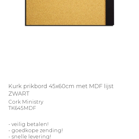
Kurk prikbord 45x60cm met MDF lijst
ZWART
Cork Ministry
TK645MDF
- veilig betalen!
- goedkope zending!
- snelle levering!