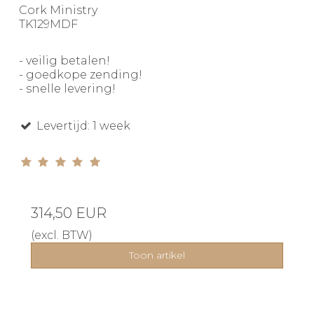
Cork Ministry
TK129MDF
- veilig betalen!
- goedkope zending!
- snelle levering!
Levertijd: 1 week
314,50 EUR
(excl. BTW)
Toon artikel