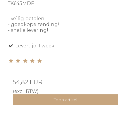
TK645MDF
- veilig betalen!
- goedkope zending!
- snelle levering!
Levertijd: 1 week
54,82 EUR
(excl. BTW)
Toon artikel