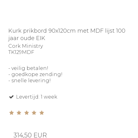
Kurk prikbord 90x120cm met MDF lijst 100
jaar oude EIK
Cork Ministry
TK129MDF
- veilig betalen!
- goedkope zending!
- snelle levering!
Levertijd: 1 week
314,50 EUR