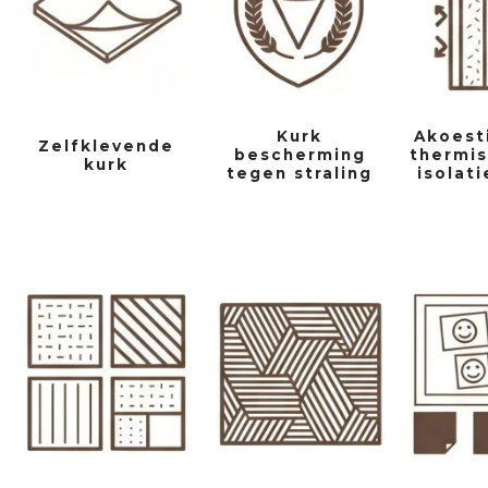
Kurk
Akoest
Zelfklevende
bescherming
thermis
kurk
tegen straling
isolati