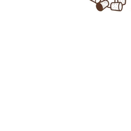
Kurk
wijnstoppers
VEILIGE BETALINGEN
GRA