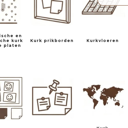
ische en
che kurk
Kurk prikborden
Kurkvloeren
e platen