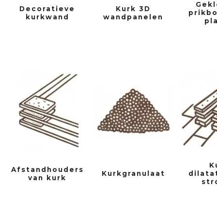
Gekl
Decoratieve
Kurk 3D
prikbo
kurkwand
wandpanelen
pl
K
Afstandhouders
Kurkgranulaat
dilata
van kurk
str