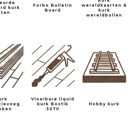
Kurk
eurde
Forbo Bulletin
wereldkaarten &
rd kurk
Board
kurk
aten
wereldbollen
urk
Vloeibare liquid
tievoeg
kurk Bostik
Hobby kurk
oken
3070