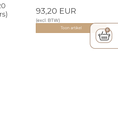
20
93,20 EUR
rs)
(excl. BTW)
Toon artikel
0