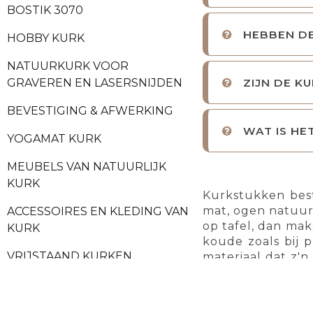
BOSTIK 3070
HEBBEN DE
HOBBY KURK
NATUURKURK VOOR
ZIJN DE K
GRAVEREN EN LASERSNIJDEN
BEVESTIGING & AFWERKING
WAT IS HE
YOGAMAT KURK
MEUBELS VAN NATUURLIJK
KURK
Kurkstukken best
mat, ogen natuurl
ACCESSOIRES EN KLEDING VAN
op tafel, dan mak
KURK
koude zoals bij p
VRIJSTAAND KURKEN
materiaal dat z'n
deuk of inkeping
PRIKBORD
MAAGDELIJKE KURK
Vaak denk je bij