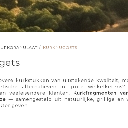
KURKGRANULAAT
/
KURKNUGGETS
gets
vere kurkstukken van uitstekende kwaliteit, ma
etische alternatieven in grote winkelketens
an veeleisendere klanten.
Kurkfragmenten va
uze
— samengesteld uit natuurlijke, grillige en
akter geven.