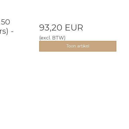
 50
93,20 EUR
s) -
(excl. BTW)
Toon artikel