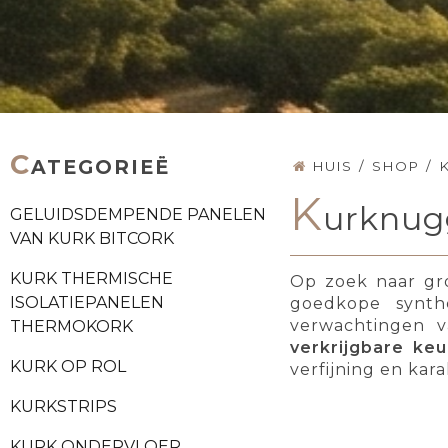
C
ATEGORIEË
HUIS
/
SHOP
/
K
urknug
GELUIDSDEMPENDE PANELEN
VAN KURK BITCORK
KURK THERMISCHE
Op zoek naar gro
ISOLATIEPANELEN
goedkope synth
verwachtingen v
THERMOKORK
verkrijgbare ke
KURK OP ROL
verfijning en kar
KURKSTRIPS
KURK ONDERVLOER