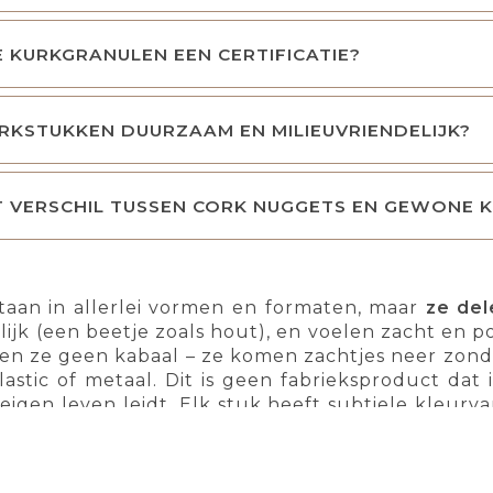
 KURKGRANULEN EEN CERTIFICATIE?
URKSTUKKEN DUURZAAM EN MILIEUVRIENDELIJK?
T VERSCHIL TUSSEN CORK NUGGETS EN GEWONE 
aan in allerlei vormen en formaten, maar
ze del
ijk (een beetje zoals hout), en voelen zacht en po
en ze geen kabaal – ze komen zachtjes neer zonder
lastic of metaal. Dit is geen fabrieksproduct da
 eigen leven leidt. Elk stuk heeft subtiele kleurv
. Dat geeft hen juist karakter en charme — ze zijn
 natuurlijke materialen die nat worden meteen: 