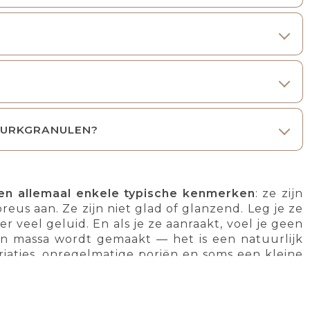
KURKGRANULEN?
en allemaal enkele typische kenmerken
: ze zijn
reus aan. Ze zijn niet glad of glanzend. Leg je ze
 veel geluid. En als je ze aanraakt, voel je geen
t in massa wordt gemaakt — het is een natuurlijk
ariaties, onregelmatige poriën en soms een kleine
 allesbehalve perfect.
"Zal het gaan schimmelen?", "Wordt het slap?",