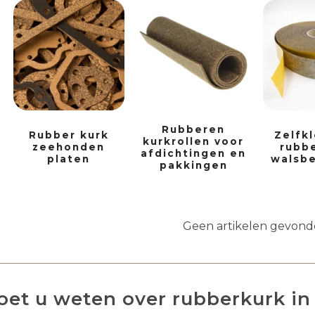
Rubberen
Rubber kurk
Zelfk
kurkrollen voor
zeehonden
rubbe
afdichtingen en
platen
walsbe
pakkingen
Geen artikelen gevon
et u weten over rubberkurk in