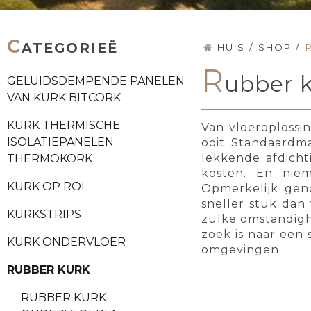
C
ATEGORIEË
HUIS
/
SHOP
/
R
ubber 
GELUIDSDEMPENDE PANELEN
VAN KURK BITCORK
KURK THERMISCHE
Van vloeroplossi
ISOLATIEPANELEN
ooit. Standaardma
lekkende afdicht
THERMOKORK
kosten. En nie
KURK OP ROL
Opmerkelijk geno
sneller stuk dan 
KURKSTRIPS
zulke omstandig
zoek is naar een 
KURK ONDERVLOER
omgevingen.
RUBBER KURK
RUBBER KURK