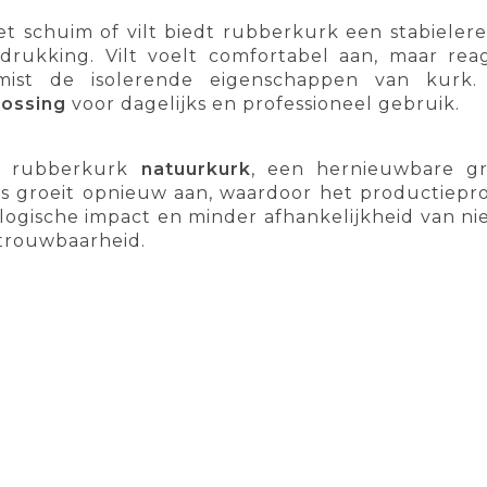
et schuim of vilt biedt rubberkurk een stabieler
ndrukking. Vilt voelt comfortabel aan, maar re
mist de isolerende eigenschappen van kur
lossing
voor dagelijks en professioneel gebruik.
t rubberkurk
natuurkurk
, een hernieuwbare g
s groeit opnieuw aan, waardoor het productiepro
ologische impact en minder afhankelijkheid van ni
trouwbaarheid.