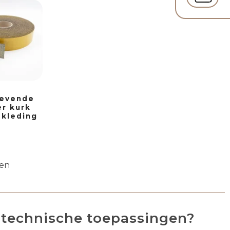
levende
r kurk
kleding
den
 technische toepassingen?