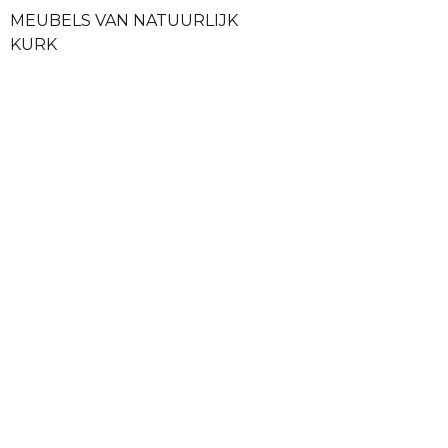
MEUBELS VAN NATUURLIJK
KURK
ACCESSOIRES EN KLEDING VAN
KURK
MAAGDELIJKE KURK
KURK WIJNSTOPPERS
KURK PRODUCTEN SAMPLE
SETS
VEILIGE BETALINGEN
GRA