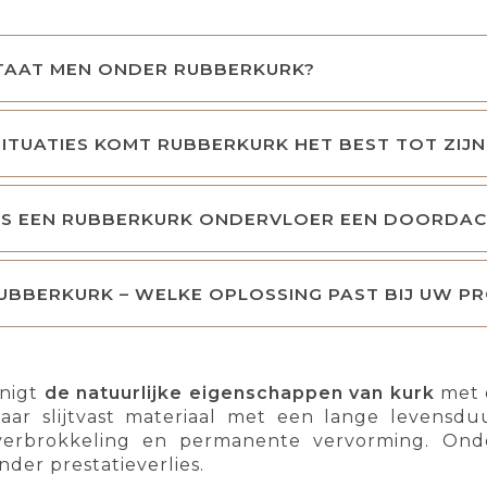
TAAT MEN ONDER RUBBERKURK?
SITUATIES KOMT RUBBERKURK HET BEST TOT ZIJ
IS EEN RUBBERKURK ONDERVLOER EEN DOORDAC
UBBERKURK – WELKE OPLOSSING PAST BIJ UW P
nigt
de natuurlijke eigenschappen van kurk
met d
maar slijtvast materiaal met een lange levensdu
verbrokkeling en permanente vervorming. Ond
der prestatieverlies.