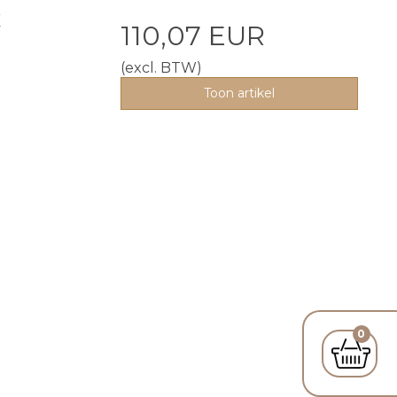
x
110,07 EUR
(excl. BTW)
Toon artikel
0