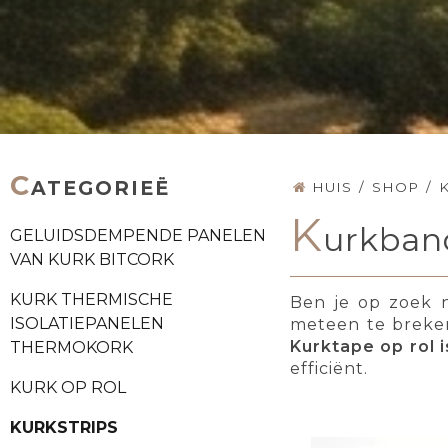
C
ATEGORIEË
HUIS
/
SHOP
/
K
urkba
GELUIDSDEMPENDE PANELEN
VAN KURK BITCORK
KURK THERMISCHE
Ben je op zoek n
ISOLATIEPANELEN
meteen te breken
Kurktape op rol 
THERMOKORK
efficiënt.
KURK OP ROL
KURKSTRIPS