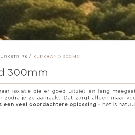
KURKSTRIPS
/
KURKBAND 300MM
nd 300mm
aar isolatie die er goed uitziet én lang meega
 zodra je ze aanraakt. Dat zorgt alleen maar voor
is een veel doordachtere oplossing
– het is natuu