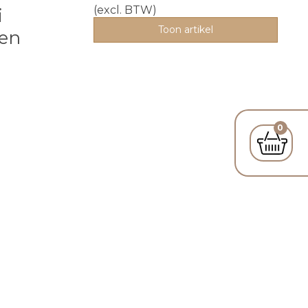
(excl. BTW)
i
Toon artikel
ten
0