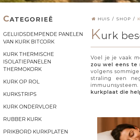
C
ATEGORIEË
HUIS
/
SHOP
/
K
urk bes
GELUIDSDEMPENDE PANELEN
VAN KURK BITCORK
KURK THERMISCHE
Voel je je vaak 
ISOLATIEPANELEN
zou wel eens te
THERMOKORK
volgens sommige 
straling een ne
KURK OP ROL
immuunsysteem. 
kurkplaat die he
KURKSTRIPS
KURK ONDERVLOER
RUBBER KURK
PRIKBORD KURKPLATEN