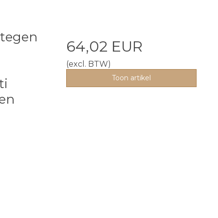
 tegen
64,02 EUR
(excl. BTW)
Toon artikel
ti
ten