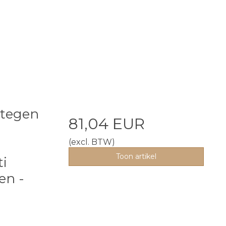
 tegen
81,04 EUR
(excl. BTW)
Toon artikel
i
ten -