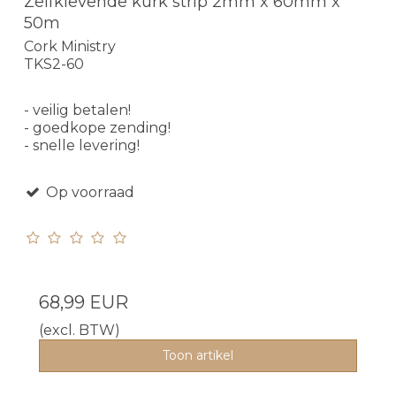
Zelfklevende kurk strip 2mm x 60mm x
50m
Cork Ministry
TKS2-60
- veilig betalen!
- goedkope zending!
- snelle levering!
Op voorraad
68,99 EUR
(excl. BTW)
Toon artikel