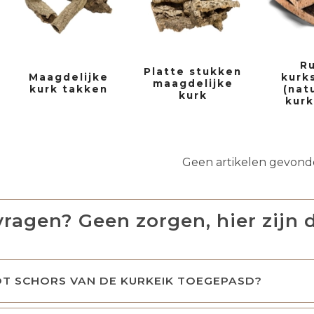
R
Platte stukken
Maagdelijke
kurk
maagdelijke
kurk takken
(nat
kurk
kurk
Geen artikelen gevon
vragen? Geen zorgen, hier zijn 
T SCHORS VAN DE KURKEIK TOEGEPASD?