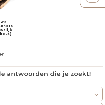
uwe
schors
uurlijk
hout)
den
de antwoorden die je zoekt!