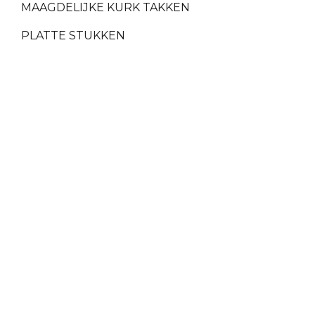
MAAGDELIJKE KURK TAKKEN
PLATTE STUKKEN
MAAGDELIJKE KURK
RUWE KURKSCHORS
(NATUURLIJK KURKHOUT)
KURK WIJNSTOPPERS
KURK PRODUCTEN SAMPLE
SETS
VEILIGE BETALINGEN
GRA