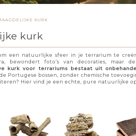
MAAGDELIJKE KURK
ijke kurk
m een natuurlijke sfeer in je terrarium te creëre
ra, bewondert foto’s van decoraties, maar d
De kurk voor terrariums bestaat uit onbehand
t de Portugese bossen, zonder chemische toevoegin
iteren? Hier vind je een echte, pure natuurlijke op