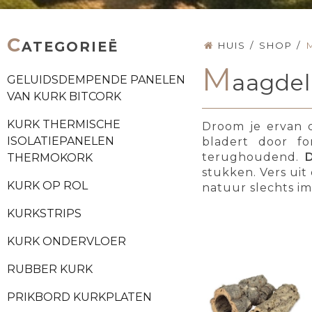
C
ATEGORIEË
HUIS
/
SHOP
/
M
aagdel
GELUIDSDEMPENDE PANELEN
VAN KURK BITCORK
KURK THERMISCHE
Droom je ervan o
ISOLATIEPANELEN
bladert door fo
terughoudend.
THERMOKORK
stukken. Vers ui
KURK OP ROL
natuur slechts im
KURKSTRIPS
KURK ONDERVLOER
RUBBER KURK
PRIKBORD KURKPLATEN