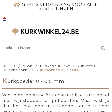
GRATIS VERZENDING VOOR ALLE
BESTELLINGEN
/
/
/
HUIS
SHOP
KURKGRANULAAT
KURKSTOF
/
(KURKPOEDER)
KURKPOEDER 0 - 0,5 MM
K
urkpoeder 0 - 0,5 mm
Veel mensen associëren natuurlijke kurk enkel
met wijnstoppers of prikborden. Maar wist je
dat het ook een uitstekende keuze is voor
woningisolatie? En dat het zelfs z'n nut bewijst