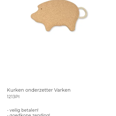
Kurken onderzetter Varken
1213PI
- veilig betalen!
- goedkope zending!