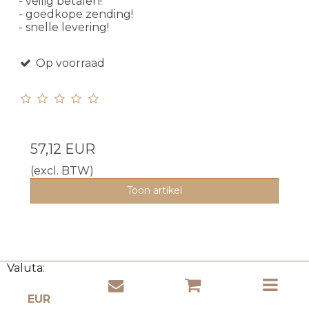
- veilig betalen!
- goedkope zending!
- snelle levering!
Op voorraad
57,12 EUR
(excl. BTW)
Toon artikel
Valuta: