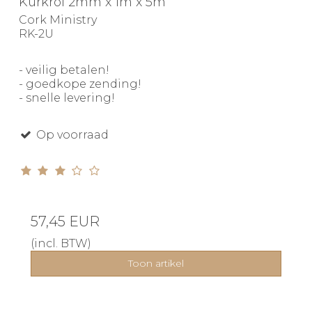
Kurkrol 2mm x 1m x 5m
Cork Ministry
RK-2U
- veilig betalen!
- goedkope zending!
- snelle levering!
Op voorraad
57,45 EUR
(incl. BTW)
Toon artikel