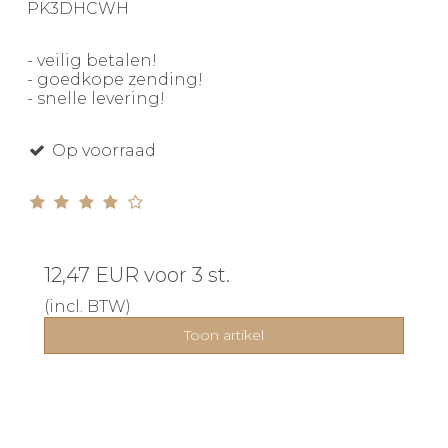
PK3DHCWH
- veilig betalen!
- goedkope zending!
- snelle levering!
Op voorraad
12,47 EUR
voor 3 st.
(incl. BTW)
Toon artikel