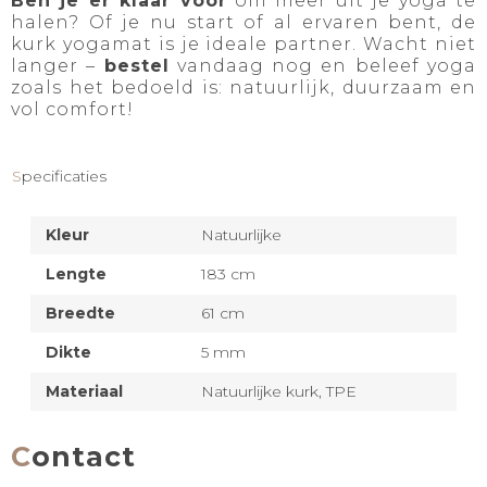
Ben je er klaar voor
om meer uit je yoga te
halen? Of je nu start of al ervaren bent, de
kurk yogamat is je ideale partner. Wacht niet
langer –
bestel
vandaag nog en beleef yoga
zoals het bedoeld is: natuurlijk, duurzaam en
vol comfort!
Specificaties
Kleur
Natuurlijke
Lengte
183 cm
Breedte
61 cm
Dikte
5 mm
Materiaal
Natuurlijke kurk,
TPE
Contact