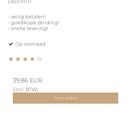
DR/3-HTP
- veilig betalen!
- goedkope zending!
- snelle levering!
Op voorraad
39,86 EUR
(incl. BTW)
Toon artikel