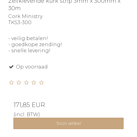
Zelfklevende kurk strip 3mm x 300mm x
30m
Cork Ministry
TKS3-300
- veilig betalen!
- goedkope zending!
- snelle levering!
Op voorraad
171,85 EUR
(incl. BTW)
Toon artikel