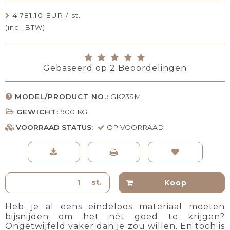
4.781,10 EUR / st.
(incl. BTW)
Gebaseerd op
2
Beoordelingen
MODEL/PRODUCT NO.:
GK23SM
GEWICHT:
900
KG
VOORRAAD STATUS:
OP VOORRAAD
st.
Koop
Heb je al eens eindeloos materiaal moeten
bijsnijden om het nét goed te krijgen?
Ongetwijfeld vaker dan je zou willen. En toch is