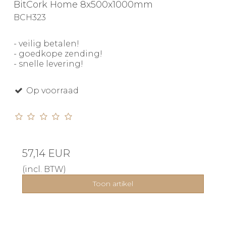
BitCork Home 8x500x1000mm
BCH323
- veilig betalen!
- goedkope zending!
- snelle levering!
Op voorraad
57,14 EUR
(incl. BTW)
Toon artikel