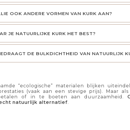
LLIE OOK ANDERE VORMEN VAN KURK AAN?
R JE NATUURLIJKE KURK HET BEST?
EDRAAGT DE BULKDICHTHEID VAN NATUURLIJK K
mde “ecologische” materialen blijken uiteindeli
prestaties (vaak aan een stevige prijs). Maar a
betalen of in te boeten aan duurzaamheid.
echt natuurlijk alternatief
.