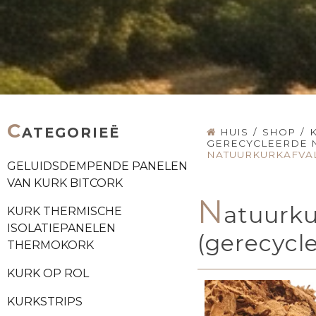
C
ATEGORIEË
HUIS
/
SHOP
/
GERECYCLEERDE 
NATUURKURKAFVAL
GELUIDSDEMPENDE PANELEN
VAN KURK BITCORK
N
atuurku
KURK THERMISCHE
ISOLATIEPANELEN
(gerecycl
THERMOKORK
KURK OP ROL
KURKSTRIPS