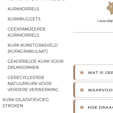
KURKKORRELS
KURKNUGGETS
Voorde
GEËXPANDEERDE
KURKKORRELS
KURK KUNSTGRASVELD
(KURKGRANULAAT)
GEKORRELDE KURK VOOR
DRUKVORMEN
WAT IS GE
GERECYCLEERDE
NATUURKURK VOOR
VERDERE VERWERKING
WAARVOOR
KURK DILATATIEVOEG
STROKEN
HOE DRAAG