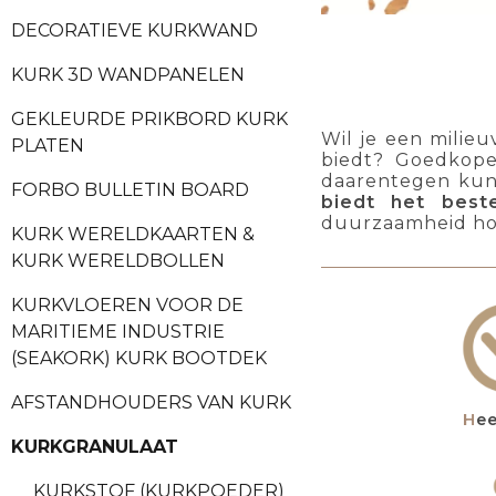
DECORATIEVE KURKWAND
KURK 3D WANDPANELEN
GEKLEURDE PRIKBORD KURK
Wil je een milieu
PLATEN
biedt? Goedkope
daarentegen kun
FORBO BULLETIN BOARD
biedt het bes
duurzaamheid hoev
KURK WERELDKAARTEN &
KURK WERELDBOLLEN
KURKVLOEREN VOOR DE
MARITIEME INDUSTRIE
(SEAKORK) KURK BOOTDEK
AFSTANDHOUDERS VAN KURK
He
KURKGRANULAAT
KURKSTOF (KURKPOEDER)