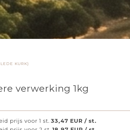
LEDE KURK)
re verwerking 1kg
id prijs voor 1 st.
33,47 EUR / st.
id prijs voor 2 st.
18,97 EUR / st.