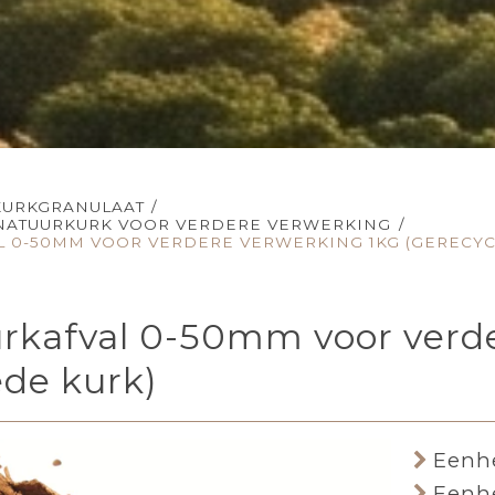
KURKGRANULAAT
/
NATUURKURK VOOR VERDERE VERWERKING
/
 0-50MM VOOR VERDERE VERWERKING 1KG (GERECYC
rkafval 0-50mm voor verde
ede kurk)
Eenhe
Eenhe