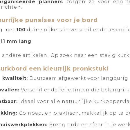
organiseerde planners
zorgen ze voor een fr
nrichten.
eurrijke punaises voor je bord
ng met
100
duimspijkers in verschillende levendi
s
11 mm lang
.
andere artikelen! Op zoek naar een stevig kurk
urkbord een kleurrijk pronkstuk!
kwaliteit:
Duurzaam afgewerkt voor langdurig 
vallen:
Verschillende felle tinten die belangrijke
etbaar:
Ideaal voor alle natuurlijke kurkoppervla
kking:
Compact en praktisch, makkelijk op te b
thuiswerkplekken:
Breng orde en sfeer in je wer