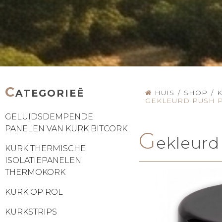
C
ATEGORIEË
HUIS
/
SHOP
/
GEKLEURD PUSH PI
GELUIDSDEMPENDE
PANELEN VAN KURK BITCORK
G
ekleurd
KURK THERMISCHE
ISOLATIEPANELEN
THERMOKORK
KURK OP ROL
KURKSTRIPS