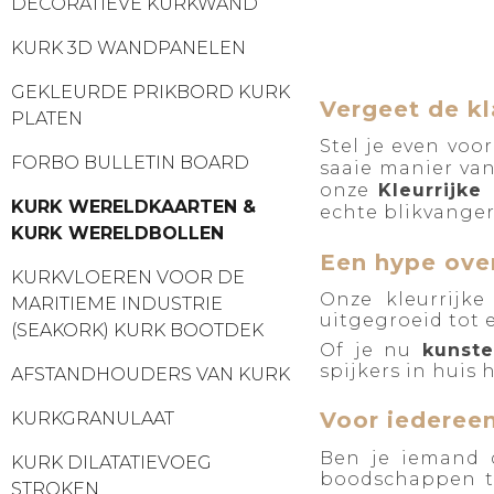
DECORATIEVE KURKWAND
KURK 3D WANDPANELEN
GEKLEURDE PRIKBORD KURK
Vergeet de kl
PLATEN
Stel je even voo
FORBO BULLETIN BOARD
saaie manier va
onze
Kleurrijke
KURK WERELDKAARTEN &
echte blikvanger
KURK WERELDBOLLEN
Een hype ove
KURKVLOEREN VOOR DE
Onze kleurrijk
MARITIEME INDUSTRIE
uitgegroeid tot 
(SEAKORK) KURK BOOTDEK
Of je nu
kunste
spijkers in huis
AFSTANDHOUDERS VAN KURK
Voor iedereen
KURKGRANULAAT
Ben je iemand 
KURK DILATATIEVOEG
boodschappen te
STROKEN