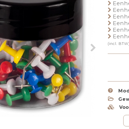
Eenhe
Eenhe
Eenhe
Eenhe
Eenhe
Eenhe
(incl. BTW
Mod
Gew
Voo