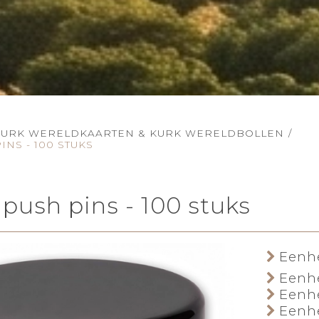
KURK WERELDKAARTEN & KURK WERELDBOLLEN
/
NS - 100 STUKS
 push pins - 100 stuks
Eenhe
Eenhe
Eenhe
Eenhe