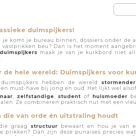
assieke duimspijkers!
r: je komt je bureau binnen, dossiers onder de 
n vastprikken beu? Dan is het moment aangebro
 duimspijkers
maak je van je kurkbord niet al
.
r de hele wereld: Duimspijkers voor k
e duimspijkers hebben de wereld
stormende
een must-have bij jong en oud. Het lijkt wel als
naar
,
zelfstandige
,
student
of
huismoeder
be
 halen. Ze combineren praktisch nut met een vleu
 die van orde én uitstraling houdt
die graag
structuur
bewaart en hou je van ee
 prikken? Dan zijn deze punaises precies wat