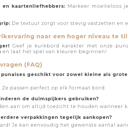
s en kaartenliefhebbers:
Markeer moeiteloos j
rip:
De textuur zorgt voor stevig vastzetten en 
rikervaring naar een hoger niveau te ti
ger!
Geef je kurkbord karakter met onze punai
u
en laat het spel van kleuren beginnen!
 vragen (FAQ)
e punaises geschikt voor zowel kleine als grot
 Ze passen perfect op elk formaat bord.
inderen de duimspijkers gebruiken?
den aan om altijd toezicht te houden wanneer k
eerdere verpakkingen tegelijk aankopen?
ard! Je kan eenvoudig het gewenste aantal aand