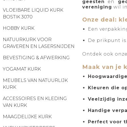
geesten
en
ge
vereniging
wil i
VLOEIBARE LIQUID KURK
BOSTIK 3070
Onze deal: kl
HOBBY KURK
Een verpakki
NATUURKURK VOOR
De prikpunt i
GRAVEREN EN LASERSNIJDEN
Ontdek ook onze 
BEVESTIGING & AFWERKING
Maak van je k
YOGAMAT KURK
Hoogwaardige 
MEUBELS VAN NATUURLIJK
KURK
Kleuren die op
ACCESSOIRES EN KLEDING
Veelzijdig inz
VAN KURK
Handige verpa
MAAGDELIJKE KURK
Perfect voor 