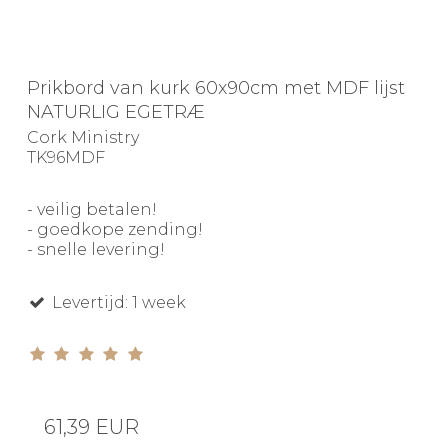
Prikbord van kurk 60x90cm met MDF lijst
NATURLIG EGETRÆ
Cork Ministry
TK96MDF
- veilig betalen!
- goedkope zending!
- snelle levering!
Levertijd: 1 week
61,39 EUR