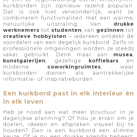
kurkborden zijn opnieuw razend populair.
Dat is ook niet verwonderlijk, want ze
combineren functionaliteit met een warme,
natuurlijke uitstraling. Van
drukke
werknemers
tot
studenten
, van
gezinnen
tot
creatieve hobbyisten
– iedereen ontdekt de
voordelen van een degelijk kurkbord. Zelfs in
professionele omgevingen worden ze steeds
vaker gebruikt. Denk maar aan
musea
,
kunstgalerijen
, gezellige
koffiebars
en
moderne
coworkingruimtes
, waar
kurkborden dienen als aantrekkelijke
informatie- of inspiratieborden.
Een kurkbord past in elk interieur én
in elk leven
Heb je nood aan wat meer structuur in je
dagelijkse planning? Of hou je ervan om je
doelen, ideeën en afspraken visueel bij te
houden? Dan is een kurkbord een slimme
keuze. Of je nu een drukke agenda beheert,