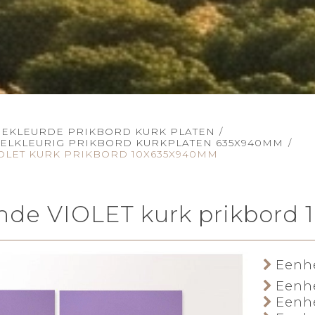
GEKLEURDE PRIKBORD KURK PLATEN
/
EELKLEURIG PRIKBORD KURKPLATEN 635X940MM
/
OLET KURK PRIKBORD 10X635X940MM
ende VIOLET kurk prikbor
Eenhe
Eenhe
Eenhe