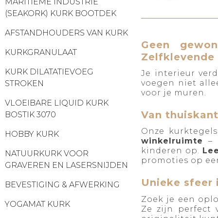
MARITIEME INDUSTRIE
(SEAKORK) KURK BOOTDEK
AFSTANDHOUDERS VAN KURK
Geen gewone
KURKGRANULAAT
Zelfklevende
KURK DILATATIEVOEG
Je interieur verd
voegen niet alle
STROKEN
voor je muren.
VLOEIBARE LIQUID KURK
Van thuiskant
BOSTIK 3070
Onze kurktegel
HOBBY KURK
winkelruimte
– 
kinderen op.
Le
NATUURKURK VOOR
promoties op ee
GRAVEREN EN LASERSNIJDEN
Unieke sfeer 
BEVESTIGING & AFWERKING
Zoek je een opl
YOGAMAT KURK
Ze zijn perfect