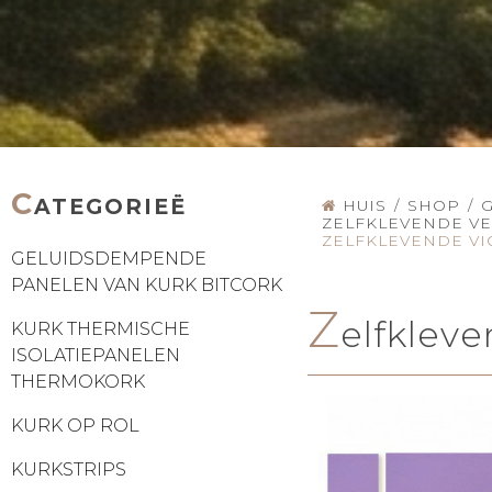
C
ATEGORIEË
HUIS
/
SHOP
/
ZELFKLEVENDE V
ZELFKLEVENDE VI
GELUIDSDEMPENDE
PANELEN VAN KURK BITCORK
Z
elfklev
KURK THERMISCHE
ISOLATIEPANELEN
THERMOKORK
KURK OP ROL
KURKSTRIPS