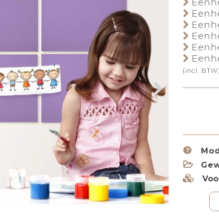
Eenhe
Eenhe
Eenhe
Eenhe
Eenhe
Eenhe
(incl. BTW
Mod
Gew
Voo