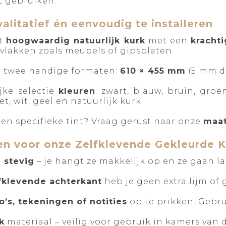
nt gebruiken.
litatief én eenvoudig te installeren
it
hoogwaardig natuurlijk kurk
met een
krachti
lakken zoals meubels of gipsplaten.
n twee handige formaten:
610 × 455 mm
(5 mm d
ijke selectie
kleuren
: zwart, blauw, bruin, groe
let, wit, geel en natuurlijk kurk.
en specifieke tint? Vraag gerust naar onze
maat
n voor onze Zelfklevende Gekleurde K
n stevig
– je hangt ze makkelijk op en ze gaan l
fklevende achterkant
heb je geen extra lijm of
o’s, tekeningen of notities
op te prikken. Gebru
k
materiaal – veilig voor gebruik in kamers van d