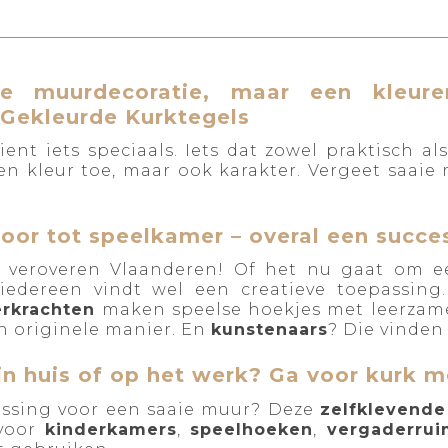
 muurdecoratie, maar een kleure
 Gekleurde Kurktegels
ient iets speciaals. Iets dat zowel praktisch al
en kleur toe, maar ook karakter. Vergeet saaie
oor tot speelkamer – overal een succe
s veroveren Vlaanderen! Of het nu gaat om 
iedereen vindt wel een creatieve toepassing
erkrachten
maken speelse hoekjes met leerzam
n originele manier. En
kunstenaars
? Die vinden
in huis of op het werk? Ga voor kurk m
ossing voor een saaie muur? Deze
zelfklevende
 voor
kinderkamers
,
speelhoeken
,
vergaderrui