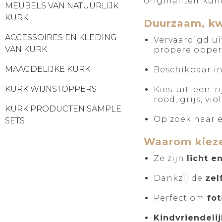
originaliteit ku
MEUBELS VAN NATUURLIJK
KURK
Duurzaam, kwa
ACCESSOIRES EN KLEDING
Vervaardigd u
VAN KURK
propere opperv
MAAGDELIJKE KURK
Beschikbaar i
KURK WIJNSTOPPERS
Kies uit een r
rood, grijs, vio
KURK PRODUCTEN SAMPLE
Op zoek naar e
SETS
Waarom kieze
Ze zijn
licht e
Dankzij de
zel
Perfect om
fot
Kindvriendelij