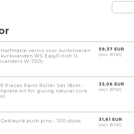
or
59,37 EUR
Halfmatte vernis voor kurkvloeren
(incl. BTW)
 kurkwanden WS EasyFinish 1L
icanders W-700)
33,06 EUR
9 Pieces Paint Roller Set 18cm -
(incl. BTW)
mplete kit for gluing natural cork
es!
31,61 EUR
Gekleurd push pins - 100 stuks
(incl. BTW)