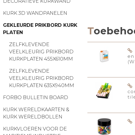
DECORATIEVE KURKWAND
KURK 3D WANDPANELEN
GEKLEURDE PRIKBORD KURK
Toebeho
PLATEN
ZELFKLEVENDE
VEELKLEURIG PRIKBORD
en
KURKPLATEN 455X610MM
(W
ZELFKLEVENDE
VEELKLEURIG PRIKBORD
KURKPLATEN 635X940MM
co
til
FORBO BULLETIN BOARD
KURK WERELDKAARTEN &
KURK WERELDBOLLEN
KURKVLOEREN VOOR DE