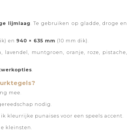
ge lijmlaag
. Te gebruiken op gladde, droge en
ik) en
940 × 635 mm
(10 mm dik).
n, lavendel, muntgroen, oranje, roze, pistache,
werkopties
.
urktegels?
ang mee.
 gereedschap nodig.
ik kleurrijke punaises voor een speels accent.
e kleinsten.