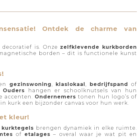
nsensatie! Ontdek de charme van
s decoratief is. Onze
zelfklevende kurkborden
 magnetische borden – dit is functionele kunst
s!
een
gezinswoning
,
klaslokaal
,
bedrijfspand
of
.
Ouders
hangen er schoolknutsels van hun
e accenten.
Ondernemers
tonen hun logo’s of
 in kurk een bijzonder canvas voor hun werk.
et kleur!
 kurktegels
brengen dynamiek in elke ruimte.
mtes
of
etalages
– overal waar je wat pit en