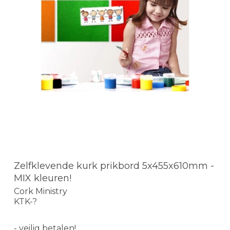
Zelfklevende kurk prikbord 5x455x610mm -
MIX kleuren!
Cork Ministry
KTK-?
- veilig betalen!