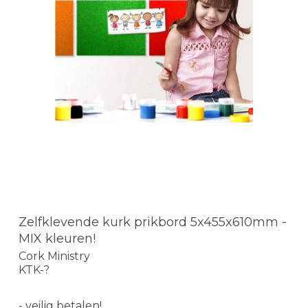
Zelfklevende kurk prikbord 5x455x610mm -
MIX kleuren!
Cork Ministry
KTK-?
- veilig betalen!