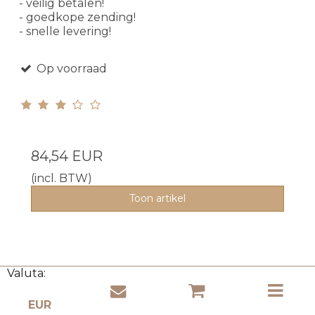
- veilig betalen!
- goedkope zending!
- snelle levering!
Op voorraad
84,54 EUR
(incl. BTW)
Toon artikel
Valuta:
Klanten die dit artikel hebben