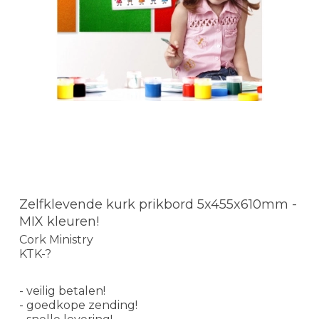
Zelfklevende kurk prikbord 5x455x610mm -
MIX kleuren!
Cork Ministry
KTK-?
- veilig betalen!
- goedkope zending!