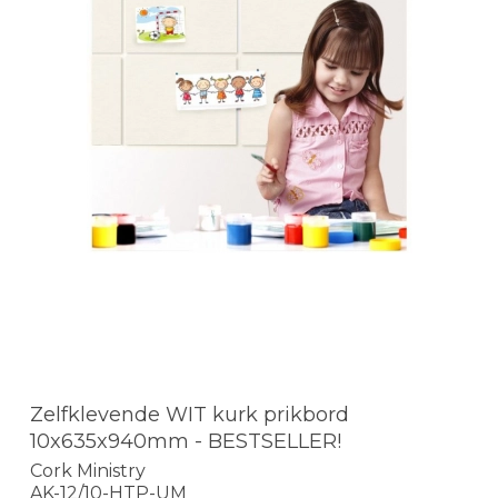
Zelfklevende WIT kurk prikbord
10x635x940mm - BESTSELLER!
Cork Ministry
AK-12/10-HTP-UM