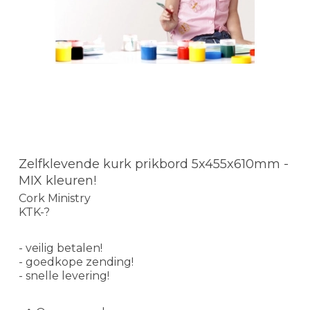
Zelfklevende kurk prikbord 5x455x610mm -
MIX kleuren!
Cork Ministry
KTK-?
- veilig betalen!
- goedkope zending!
- snelle levering!