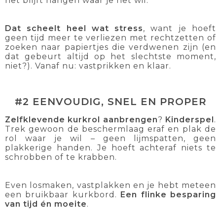
het blijft hangen waar je het wil.
Dat scheelt heel wat stress
, want je hoeft
geen tijd meer te verliezen met rechtzetten of
zoeken naar papiertjes die verdwenen zijn (en
dat gebeurt altijd op het slechtste moment,
niet?). Vanaf nu: vastprikken en klaar.
#2 EENVOUDIG, SNEL EN PROPER
Zelfklevende kurkrol aanbrengen
?
Kinderspel
.
Trek gewoon de beschermlaag eraf en plak de
rol waar je wil – geen lijmspatten, geen
plakkerige handen. Je hoeft achteraf niets te
schrobben of te krabben.
Even losmaken, vastplakken en je hebt meteen
een bruikbaar kurkbord.
Een flinke besparing
van tijd én moeite
.