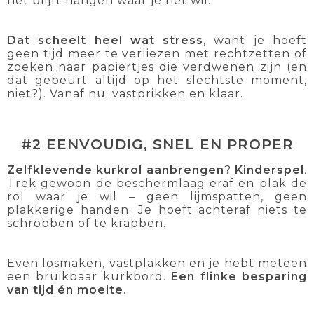
het blijft hangen waar je het wil.
Dat scheelt heel wat stress
, want je hoeft
geen tijd meer te verliezen met rechtzetten of
zoeken naar papiertjes die verdwenen zijn (en
dat gebeurt altijd op het slechtste moment,
niet?). Vanaf nu: vastprikken en klaar.
#2 EENVOUDIG, SNEL EN PROPER
Zelfklevende kurkrol aanbrengen
?
Kinderspel
.
Trek gewoon de beschermlaag eraf en plak de
rol waar je wil – geen lijmspatten, geen
plakkerige handen. Je hoeft achteraf niets te
schrobben of te krabben.
Even losmaken, vastplakken en je hebt meteen
een bruikbaar kurkbord.
Een flinke besparing
van tijd én moeite
.