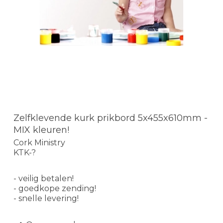
Zelfklevende kurk prikbord 5x455x610mm -
MIX kleuren!
Cork Ministry
KTK-?
- veilig betalen!
- goedkope zending!
- snelle levering!