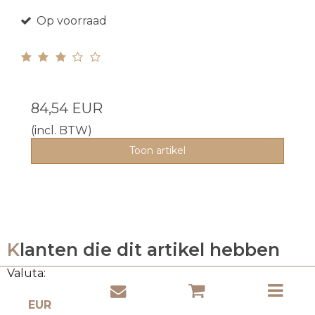
Op voorraad
84,54 EUR
(incl. BTW)
Toon artikel
Klanten die dit artikel hebben
gekocht kochten ook
Valuta: