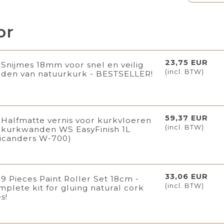
or
23,75 EUR
Snijmes 18mm voor snel en veilig
(incl. BTW)
ijden van natuurkurk - BESTSELLER!
59,37 EUR
Halfmatte vernis voor kurkvloeren
(incl. BTW)
 kurkwanden WS EasyFinish 1L
icanders W-700)
33,06 EUR
9 Pieces Paint Roller Set 18cm -
(incl. BTW)
mplete kit for gluing natural cork
es!