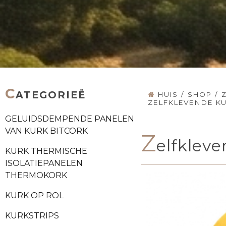
C
ATEGORIEË
HUIS
/
SHOP
/
ZELFKLEVENDE K
GELUIDSDEMPENDE PANELEN
VAN KURK BITCORK
Z
elfklev
KURK THERMISCHE
ISOLATIEPANELEN
THERMOKORK
KURK OP ROL
KURKSTRIPS