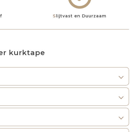
f
Slijtvast en Duurzaam
er kurktape