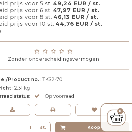
id prijs voor 5 st.
49,24 EUR / st.
id prijs voor 6 st.
47,97 EUR / st.
id prijs voor 8 st.
46,13 EUR / st.
id prijs voor 10 st.
44,76 EUR / st.
)
Zonder onderscheidingsvermogen
el/Product no.:
TKS2-70
icht:
2.31
kg
rraad status:
Op voorraad
0
st.
Koop